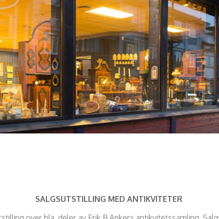
SALGSUTSTILLING MED ANTIKVITETER
stilling over bla. deler av Erik B Ankers antikvitetssamling. Salgs