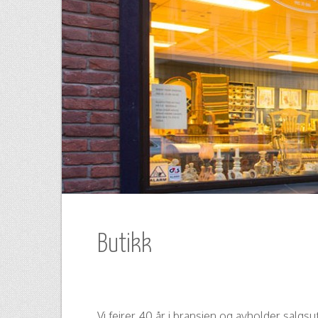
Butikk
Vi feirer 40 år i bransjen og avholder salgsut